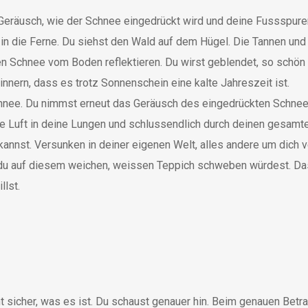
eräusch, wie der Schnee eingedrückt wird und deine Fussspuren 
ck in die Ferne. Du siehst den Wald auf dem Hügel. Die Tannen u
 Schnee vom Boden reflektieren. Du wirst geblendet, so schön i
innern, dass es trotz Sonnenschein eine kalte Jahreszeit ist.
Schnee. Du nimmst erneut das Geräusch des eingedrückten Schne
 Luft in deine Lungen und schlussendlich durch deinen gesamten
kannst. Versunken in deiner eigenen Welt, alles andere um dich 
 du auf diesem weichen, weissen Teppich schweben würdest. Das 
llst.
ht sicher, was es ist. Du schaust genauer hin. Beim genauen Betr