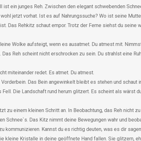
l ist ein junges Reh. Zwischen den elegant schwebenden Schnee
ohl jetzt vorhat. Ist es auf Nahrungssuche? Wo ist seine Mutter
bist. Das Rehkitz schaut empor. Trotz der Ferne siehst du seine
kleine Wolke aufsteigt, wenn es ausatmet. Du atmest mit. Nimms
 Das Reh scheint nicht erschrocken zu sein. Du strahlst eine Ruh
icht miteinander redet. Es atmet. Du atmest.
 Vorderbein. Das Bein angewinkelt bleibt es stehen und schaut i
Fell. Die Landschaft rund herum glitzert. Es scheint als wärst
t zu einem kleinen Schritt an. In Beobachtung, das Reh nicht zu
en Schnee`s. Das Kitz nimmt deine Bewegungen wahr und beobacht
 zu kommunizieren. Kannst du es richtig deuten, was es dir sagen
ie kleine Kristalle in deine geöffnete Hand fallen. Sie glitzern