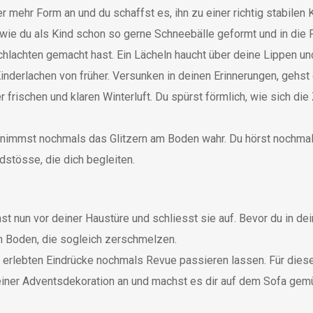
r mehr Form an und du schaffst es, ihn zu einer richtig stabile
wie du als Kind schon so gerne Schneebälle geformt und in die Fe
lachten gemacht hast. Ein Lächeln haucht über deine Lippen und
inderlachen von früher. Versunken in deinen Erinnerungen, gehst 
frischen und klaren Winterluft. Du spürst förmlich, wie sich di
u nimmst nochmals das Glitzern am Boden wahr. Du hörst nochma
dstösse, die dich begleiten.
t nun vor deiner Haustüre und schliesst sie auf. Bevor du in de
den Boden, die sogleich zerschmelzen.
erlebten Eindrücke nochmals Revue passieren lassen. Für diese
iner Adventsdekoration an und machst es dir auf dem Sofa gemü