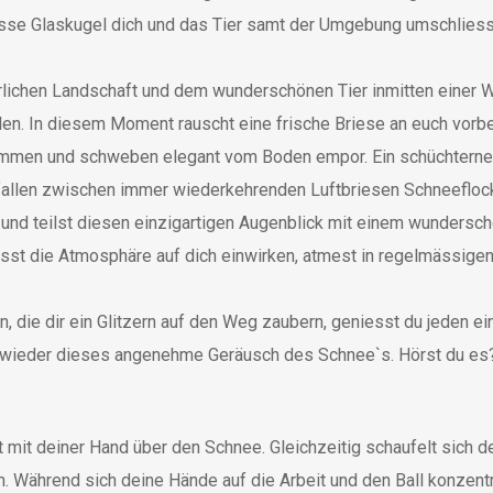
grosse Glaskugel dich und das Tier samt der Umgebung umschliess
erlichen Landschaft und dem wunderschönen Tier inmitten einer
len. In diesem Moment rauscht eine frische Briese an euch vorbe
nommen und schweben elegant vom Boden empor. Ein schüchter
allen zwischen immer wiederkehrenden Luftbriesen Schneeflocke
und teilst diesen einzigartigen Augenblick mit einem wundersch
sst die Atmosphäre auf dich einwirken, atmest in regelmässigen Z
 die dir ein Glitzern auf den Weg zaubern, geniesst du jeden e
ch wieder dieses angenehme Geräusch des Schnee`s. Hörst du e
t mit deiner Hand über den Schnee. Gleichzeitig schaufelt sich 
. Während sich deine Hände auf die Arbeit und den Ball konzent