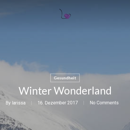
Gesundheit
Winter Wonderland
By
larissa
16. Dezember 2017
No Comments