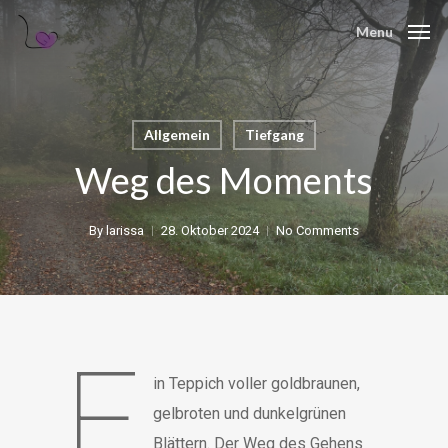
Skip
Menu
to
main
content
Allgemein
Tiefgang
Weg des Moments
By
larissa
28. Oktober 2024
No Comments
E
in Teppich voller goldbraunen,
gelbroten und dunkelgrünen
Blättern. Der Weg des Gehens