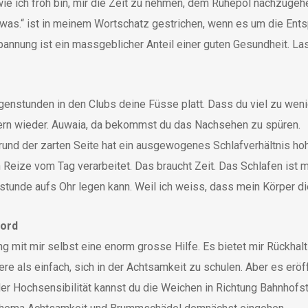
e ich froh bin, mir die Zeit zu nehmen, dem Ruhepol nachzugehen
 etwas.“ ist in meinem Wortschatz gestrichen, wenn es um die Ent
spannung ist ein massgeblicher Anteil einer guten Gesundheit. La
rgenstunden in den Clubs deine Füsse platt. Dass du viel zu wen
ern wieder. Auwaia, da bekommst du das Nachsehen zu spüren.
rund der zarten Seite hat ein ausgewogenes Schlafverhältnis hohe
 Reize vom Tag verarbeitet. Das braucht Zeit. Das Schlafen ist m
tunde aufs Ohr legen kann. Weil ich weiss, dass mein Körper die
word
g mit mir selbst eine enorm grosse Hilfe. Es bietet mir Rückhalt
ere als einfach, sich in der Achtsamkeit zu schulen. Aber es eröf
r Hochsensibilität kannst du die Weichen in Richtung Bahnhofs