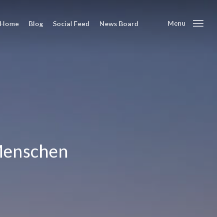
Menu
Home
Blog
Social Feed
News Board
 Menschen