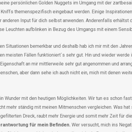
eine persönlichen Golden Nuggets im Umgang mit der zartbesaite
e Kniffs themenspezifisch eingebaut werden. Einige Inspiratione
er anderen Input für dich selbst anwenden. Anderenfalls erhältst 
sse Leuchten aufblinken in Bezug des Umgangs mit einem Sensi
n Situationen bemerkbar und deshalb hab ich mir mit den Jahren 
n meisten Fällen funktioniert`s sehr gut. Hin und wieder werde 
e Eigenschaft an mir mittlerweile sehr gut angenommen und arrang
nschen, aber dann sehe ich auch nicht ein, mich mit denen weit
Kein Wunder mit den heutigen Möglichkeiten. Wir tun es schon fas
icht mehr ständig mit meinen Mitmenschen vergleichen. Was hat 
efilterten Dreck, raubt mehr Energie und somit mehr Zeit für di
erantwortung für mein Befinden.
Wer versucht, mich ins Negat