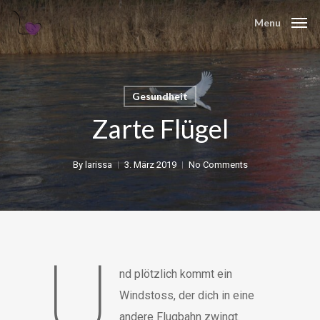
Skip
Menu
to
main
content
Gesundheit
Zarte Flügel
By
larissa
3. März 2019
No Comments
U
nd plötzlich kommt ein
Windstoss, der dich in eine
andere Flugbahn zwingt.